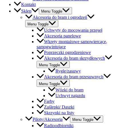
Kontakt
Sklep
Menu Toggle
Akcesoria do bram i ogrodzeń
Menu Toggle
Uchwyty do mocowania przęseł
Akcesoria panelowe
Wkręty montażowe samowiercące,
samogwintujące
Poprzeczki ogrodzeniowe
Akcesoria do bram skrzydłowych
Menu Toggle
Rygle/zasuwy
Akcesoria do bram przesuwnych
Menu Toggle
Wózki do bram
Uchwyt najazdu
Farby
Zaślepki/ Daszki
Skrzynki na listy
Piloty/Akcesoria
Menu Toggle
Radioodbiorniki