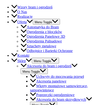
Wzory bram i ogrodzeń
O Nas
Realizacje
Oferta
Menu Toggle
Automatyka do Bram
Ogrodzenia z bloczków
Ogrodzenia Panelowe 3D
Ogrodzenia Palisadowe
Sztachety metalowe
Odbojnice i Barierki Ochronne
Kontakt
Sklep
Menu Toggle
Akcesoria do bram i ogrodzeń
Menu Toggle
Uchwyty do mocowania przęseł
Akcesoria panelowe
Wkręty montażowe samowiercące,
samogwintujące
Poprzeczki ogrodzeniowe
Akcesoria do bram skrzydłowych