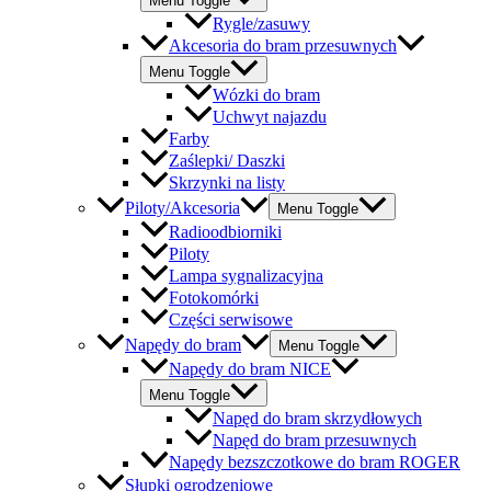
Menu Toggle
Rygle/zasuwy
Akcesoria do bram przesuwnych
Menu Toggle
Wózki do bram
Uchwyt najazdu
Farby
Zaślepki/ Daszki
Skrzynki na listy
Piloty/Akcesoria
Menu Toggle
Radioodbiorniki
Piloty
Lampa sygnalizacyjna
Fotokomórki
Części serwisowe
Napędy do bram
Menu Toggle
Napędy do bram NICE
Menu Toggle
Napęd do bram skrzydłowych
Napęd do bram przesuwnych
Napędy bezszczotkowe do bram ROGER
Słupki ogrodzeniowe