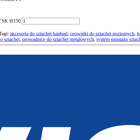
OŁYSK H150
Tagi:
akcesoria do sztachet hanbud
,
ceowniki do sztachet poziomych
,
k
o sztachet
,
prowadnice do sztachet metalowych
,
system montażu sztac