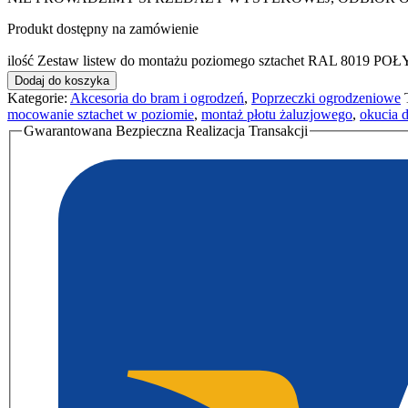
Produkt dostępny na zamówienie
ilość Zestaw listew do montażu poziomego sztachet RAL 8019 P
Dodaj do koszyka
Kategorie:
Akcesoria do bram i ogrodzeń
,
Poprzeczki ogrodzeniowe
mocowanie sztachet w poziomie
,
montaż płotu żaluzjowego
,
okucia d
Gwarantowana Bezpieczna Realizacja Transakcji