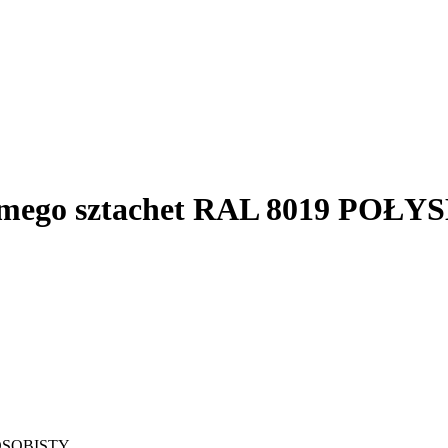
iomego sztachet RAL 8019 POŁY
OSOBISTY