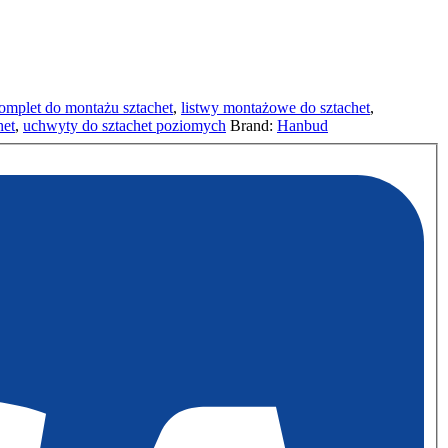
omplet do montażu sztachet
,
listwy montażowe do sztachet
,
het
,
uchwyty do sztachet poziomych
Brand:
Hanbud