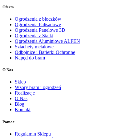
Oferta
Ogrodzenia z bloczków
Ogrodzenia Palisadowe
Ogrodzenia Panelowe 3D
Ogrodzenia z Siatki
Ogrodzenia Aluminiowe ALFEN
Sztachety metalowe
Odbojnice i Barierki Ochronne
Napęd do bram
O Nas
Sklep
Wzory bram i ogrodzeń
Realizacje
O Nas
Blog
Kontakt
Pomoc
Regulamin Sklepu