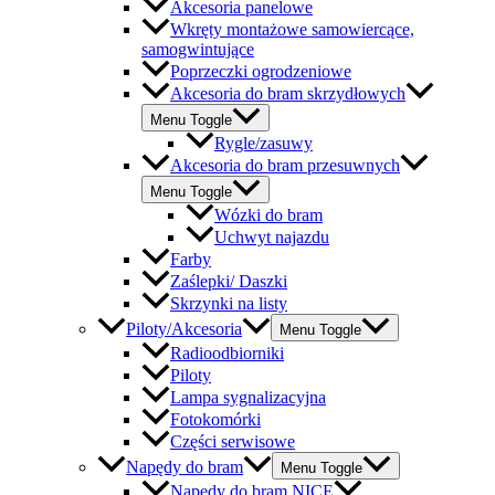
Akcesoria panelowe
Wkręty montażowe samowiercące,
samogwintujące
Poprzeczki ogrodzeniowe
Akcesoria do bram skrzydłowych
Menu Toggle
Rygle/zasuwy
Akcesoria do bram przesuwnych
Menu Toggle
Wózki do bram
Uchwyt najazdu
Farby
Zaślepki/ Daszki
Skrzynki na listy
Piloty/Akcesoria
Menu Toggle
Radioodbiorniki
Piloty
Lampa sygnalizacyjna
Fotokomórki
Części serwisowe
Napędy do bram
Menu Toggle
Napędy do bram NICE