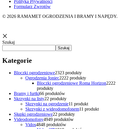
Polityka Prywatności
Formularz Zwrotów
© 2026 RAMAMET OGRODZENIA I BRAMY I NAPĘDY.
Szukaj
Szukaj
Kategorie
Bloczki ogrodzeniowe
23
23 produkty
Ogrodzenia Joniec
22
22 produkty
Bloczki ogrodzeniowe Roma Horizon
22
22
produkty
Bramy i furtki
6
6 produktów
Skrzynki na listy
2
2 produkty
Skrzynki na ogrodzenie
1
1 produkt
Skrzynki z wideodomofonem
1
1 produkt
Słupki ogrodzeniowe
2
2 produkty
Videodomofony
49
49 produktów
Vidos
48
48 produktów