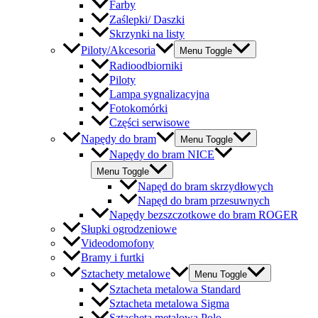
Farby
Zaślepki/ Daszki
Skrzynki na listy
Piloty/Akcesoria
Menu Toggle
Radioodbiorniki
Piloty
Lampa sygnalizacyjna
Fotokomórki
Części serwisowe
Napędy do bram
Menu Toggle
Napędy do bram NICE
Menu Toggle
Napęd do bram skrzydłowych
Napęd do bram przesuwnych
Napędy bezszczotkowe do bram ROGER
Słupki ogrodzeniowe
Videodomofony
Bramy i furtki
Sztachety metalowe
Menu Toggle
Sztacheta metalowa Standard
Sztacheta metalowa Sigma
Sztacheta metalowa Polo