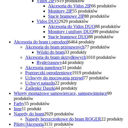
Vidos 2IP
19
19 produktów
Akcesoria do Vidos 2IP
6
6 produktów
Monitory 2IP
5
5 produktów
Stacje bramowe 2IP
8
8 produktów
Vidos DUO
29
29 produktów
Akcesoria do Vidos DUO
8
8 produktów
Monitory i unifony DUO
9
9 produktów
Stacje bramowe DUO
8
8 produktów
Akcesoria do bram i ogrodzeń
64
64 produkty
Akcesoria do bram przesuwnych
7
7 produktów
Wózki do bram
3
3 produkty
Akcesoria do bram skrzydłowych
10
10 produktów
Rygle/zasuwy
4
4 produkty
Akcesoria panelowe
1
1 produkt
Poprzeczki ogrodzeniowe
19
19 produktów
Uchwyty do mocowania przęseł
7
7 produktów
Uchwyt najazdu
2
2 produkty
Zaślepki/ Daszki
4
4 produkty
Wkręty montażowe samowiercące, samogwintujące
9
9
produktów
Farby
5
5 produktów
Inne
1
1 produkt
Napędy do bram
29
29 produktów
Napędy bezszczotkowe do bram ROGER
2
2 produkty
Piloty/Akcesoria
31
31 produktów